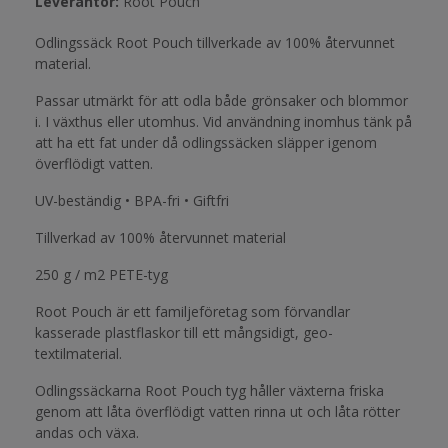
Leverantör:
Root Pouch
Odlingssäck Root Pouch tillverkade av 100% återvunnet
material.
Passar utmärkt för att odla både grönsaker och blommor
i. I växthus eller utomhus. Vid användning inomhus tänk på
att ha ett fat under då odlingssäcken släpper igenom
överflödigt vatten.
UV-beständig • BPA-fri • Giftfri
Tillverkad av 100% återvunnet material
250 g / m2 PETE-tyg
Root Pouch är ett familjeföretag som förvandlar
kasserade plastflaskor till ett mångsidigt, geo-
textilmaterial.
Odlingssäckarna Root Pouch tyg håller växterna friska
genom att låta överflödigt vatten rinna ut och låta rötter
andas och växa.