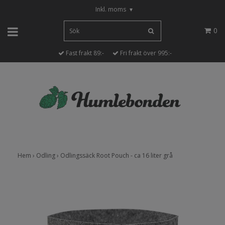
Inkl. moms
▾
0
Fast frakt 89:-
Fri frakt över 995:-
Hem
›
Odling
›
Odlingssäck Root Pouch - ca 16 liter grå