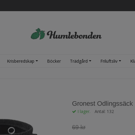
Krisberedskap
Böcker
Trädgård
Friluftsliv
Kl
Gronest Odlingssäck -
I lager.
Antal:
132
69 kr