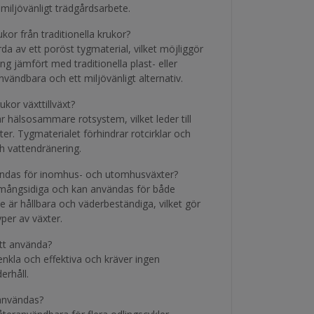
iljövänligt trädgårdsarbete.
ukor från traditionella krukor?
da av ett poröst tygmaterial, vilket möjliggör
ng jämfört med traditionella plast- eller
vändbara och ett miljövänligt alternativ.
kor växttillväxt?
 hälsosammare rotsystem, vilket leder till
er. Tygmaterialet förhindrar rotcirklar och
h vattendränering.
ändas för inomhus- och utomhusväxter?
r mångsidiga och kan användas för både
är hållbara och väderbeständiga, vilket gör
yper av växter.
att använda?
enkla och effektiva och kräver ingen
erhåll.
användas?