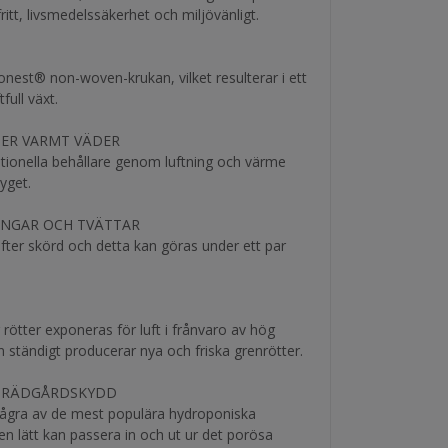
fritt, livsmedelssäkerhet och miljövänligt.
Gronest® non-woven-krukan, vilket resulterar i ett
full växt.
DER VARMT VÄDER
ditionella behållare genom luftning och värme
yget.
INGAR OCH TVÄTTAR
ter skörd och detta kan göras under ett par
 rötter exponeras för luft i frånvaro av hög
ten ständigt producerar nya och friska grenrötter.
 TRÄDGÅRDSKYDD
 några av de mest populära hydroponiska
 lätt kan passera in och ut ur det porösa