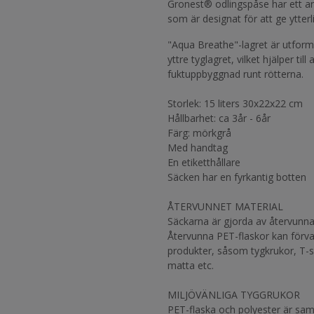
Gronest® odlingspåse har ett an
som är designat för att ge ytterli
"Aqua Breathe"-lagret är utform
yttre tyglagret, vilket hjälper ti
fuktuppbyggnad runt rötterna.
Storlek: 15 liters 30x22x22 cm
Hållbarhet: ca 3år - 6år
Färg: mörkgrå
Med handtag
En etiketthållare
Säcken har en fyrkantig botten
ÅTERVUNNET MATERIAL
Säckarna är gjorda av återvunna
Återvunna PET-flaskor kan förvand
produkter, såsom tygkrukor, T-s
matta etc.
MILJÖVÄNLIGA TYGGRUKOR
PET-flaska och polyester är s