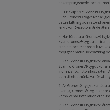
bekämpningsmedel och ett mer m
3. Hur skiljer sig Gronest® tygkr
Svar: Gronest® tygkrukor är gjor
bättre luftning och vattendräneri
lerkrukor. Dessutom är de återan
4. Hur förbättrar Gronest® tygkru
Svar: Gronest® tygkrukor främjar
starkare och mer produktiva växt
möjliggör bättre syresättning oc
5. Kan Gronest® tygkrukor anv
Svar: Ja, Gronest® tygkrukor ä
inomhus- och utomhusväxter. De 
dem till ett utmärkt val för alla t
6. Är Gronest® tygkrukor lätta 
Svar: Ja, Gronest® tygkrukor är 
komplicerad installation eller und
7. Kan Gronest® tygkrukor åter