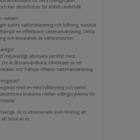
återanvändbara för flera odlingscykler.
ch kan desinficeras för enkelt underhåll.
r vatten?
gör bättre vattendränering och luftning, minskar
 främjar en effektivare vattenanvändning. Detta
ning och bevarande av vattenresurser.
änliga?
tt miljövänligt alternativ jämfört med
or. De är återanvändbara, tillverkade av ett
emikalier och främjar effektiv vattenanvändning.
rengöras?
engöras med en mild tvållösning och varmt
esinficera krukorna mellan odlingscyklerna för
estanda.
i Sverige. Är ni intresserade som företag att
 att höra av er.