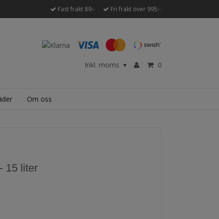
Fast frakt 89:-
Fri frakt över 995:-
Inkl. moms
0
▾
äder
Om oss
 15 liter