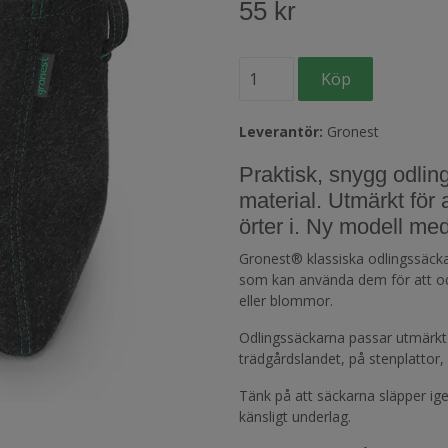
55 kr
Leverantör:
Gronest
Praktisk, snygg odlin
material. Utmärkt för 
örter i. Ny modell me
Gronest® klassiska odlingssäcka
som kan använda dem för att odl
eller blommor.
Odlingssäckarna passar utmärkt 
trädgårdslandet, på stenplattor,
Tänk på att säckarna släpper ige
känsligt underlag.