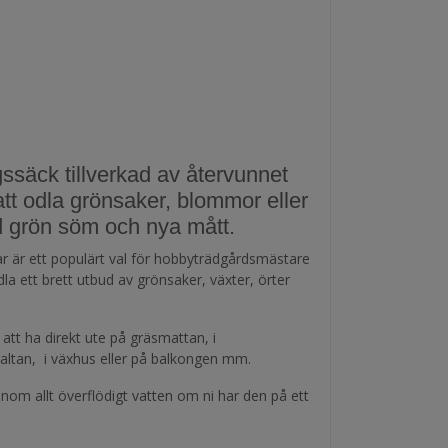
gssäck tillverkad av återvunnet
att odla grönsaker, blommor eller
d grön söm och nya mått.
r är ett populärt val för hobbyträdgårdsmästare
a ett brett utbud av grönsaker, växter, örter
att ha direkt ute på gräsmattan, i
 altan, i växhus eller på balkongen mm.
nom allt överflödigt vatten om ni har den på ett