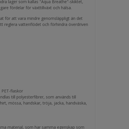
dra lager som kallas "Aqua Breathe"-skiktet,
gare fördelar för växttillväxt och hälsa.
at för att vara mindre genomsläppligt än det
ll att reglera vattenflödet och förhindra överdriven
 PET-flaskor
las till polyesterfibrer, som används till
hirt, mössa, handskar, tröja, jacka, handväska,
amma material, som har samma egenskap som