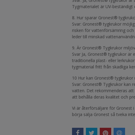
Svar: Ja, Gronest® tygkrukor är 
Tygmaterialet är UV-beständigt o
8. Hur sparar Gronest® tygkruko
Svar: Gronest® tygkrukor möjlig
risken för vattenförsämring och
leder till minskad vattenanvänd
9. Är Gronest® Tygkrukor miljöv
Svar Ja, Gronest® tygkrukor är e
traditionella plast- eller lerkruk
tygmaterial fritt från skadliga k
10 Hur kan Gronest® tygkrukor 
Svar: Gronest® Tygkrukor kan r
vatten. Det rekommenderas att d
att behålla deras kvalitet och pr
Vi är återförsäljare för Gronest 
börja sälja Gronest så tveka inte