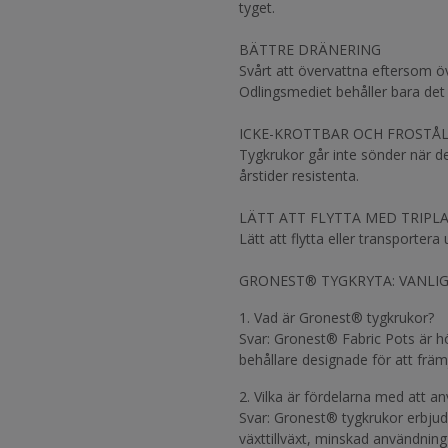
tyget.
BÄTTRE DRÄNERING
Svårt att övervattna eftersom öv
Odlingsmediet behåller bara det 
ICKE-KROTTBAR OCH FROSTÅL
Tygkrukor går inte sönder när de 
årstider resistenta.
LÄTT ATT FLYTTA MED TRIPL
Lätt att flytta eller transportera
GRONEST® TYGKRYTA: VANLI
1. Vad är Gronest® tygkrukor?
Svar: Gronest® Fabric Pots är h
behållare designade för att främ
2. Vilka är fördelarna med att 
Svar: Gronest® tygkrukor erbjud
växttillväxt, minskad användnin