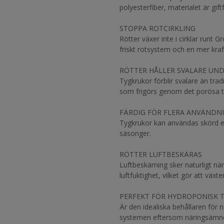
polyesterfiber, materialet är gift
STOPPA ROTCIRKLING
Rötter växer inte i cirklar runt 
friskt rotsystem och en mer kraft
RÖTTER HÅLLER SVALARE UN
Tygkrukor förblir svalare än tra
som frigörs genom det porösa t
FÄRDIG FÖR FLERA ANVÄNDN
Tygkrukor kan användas skörd ef
säsonger.
RÖTTER LUFTBESKÄRAS
Luftbeskärning sker naturligt när
luftfuktighet, vilket gör att väx
PERFEKT FÖR HYDROPONISK
Är den idealiska behållaren för
systemen eftersom näringsämnen