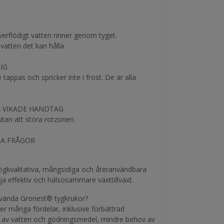
erflödigt vatten rinner genom tyget.
vatten det kan hålla.
IG
tappas och spricker inte i frost. De är alla
A VIKADE HANDTAG
 utan att störa rotzonen.
GA FRÅGOR
ögkvalitativa, mångsidiga och återanvändbara
ja effektiv och hälsosammare växttillväxt.
använda Gronest® tygkrukor?
er många fördelar, inklusive förbättrad
g av vatten och gödningsmedel, mindre behov av