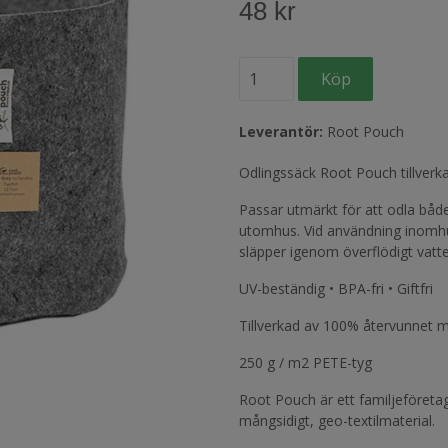
48 kr
Leverantör:
Root Pouch
Odlingssäck Root Pouch tillverk
Passar utmärkt för att odla både
utomhus. Vid användning inomhus
släpper igenom överflödigt vatte
UV-beständig • BPA-fri • Giftfri
Tillverkad av 100% återvunnet m
250 g / m2 PETE-tyg
Root Pouch är ett familjeföretag
mångsidigt, geo-textilmaterial.