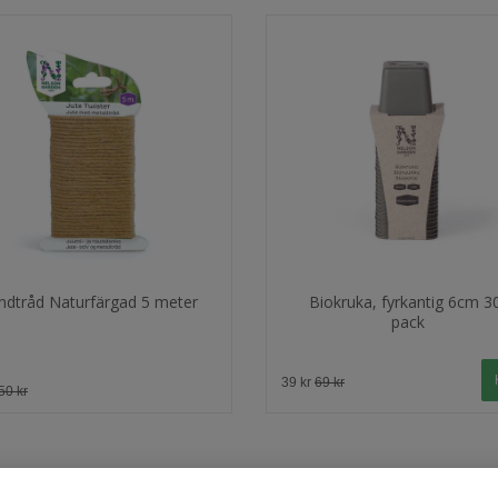
ndtråd Naturfärgad 5 meter
Biokruka, fyrkantig 6cm 3
pack
39 kr
69 kr
50 kr