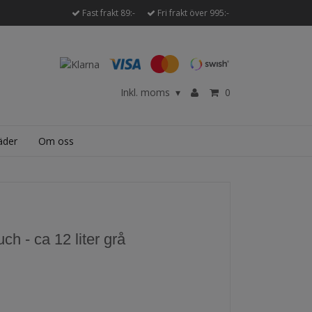
Fast frakt 89:-
Fri frakt över 995:-
Inkl. moms
0
▾
äder
Om oss
h - ca 12 liter grå