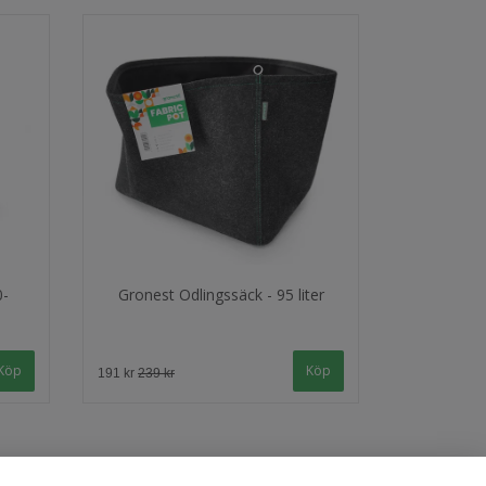
0-
Gronest Odlingssäck - 95 liter
191 kr
239 kr