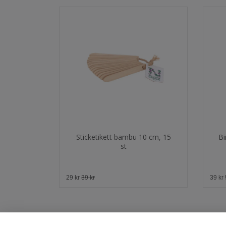
Sticketikett bambu 10 cm, 15
Bi
st
29 kr
39 kr
39 kr