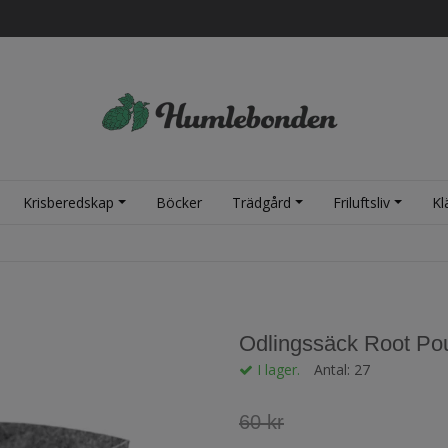
Krisberedskap
Böcker
Trädgård
Friluftsliv
Kl
å
Odlingssäck Root Pouc
I lager.
Antal:
27
60 kr