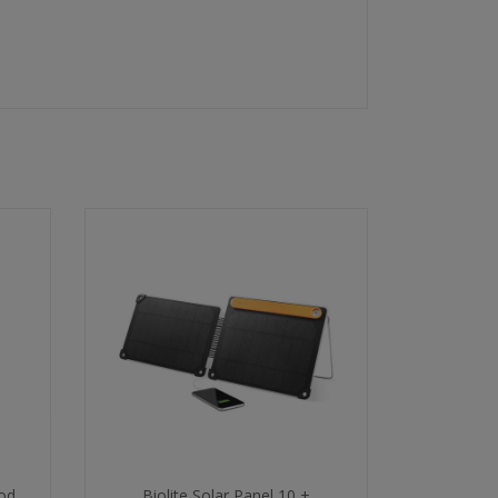
od
Biolite Solar Panel 10 +