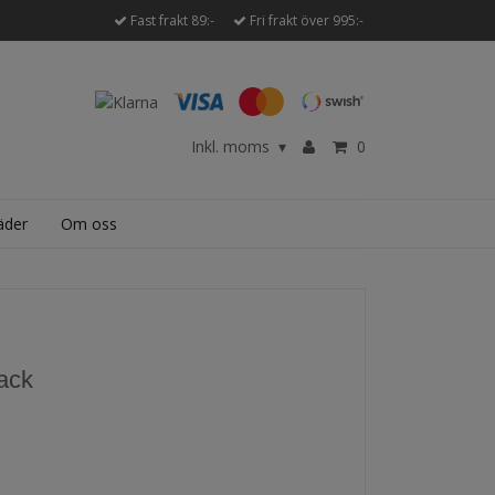
Fast frakt 89:-
Fri frakt över 995:-
Inkl. moms
0
▾
äder
Om oss
pack