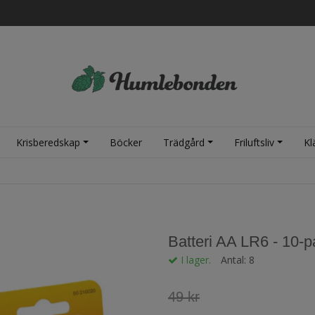
Krisberedskap
Böcker
Trädgård
Friluftsliv
Kl
Batteri AA LR6 - 10-
I lager.
Antal:
8
49 kr