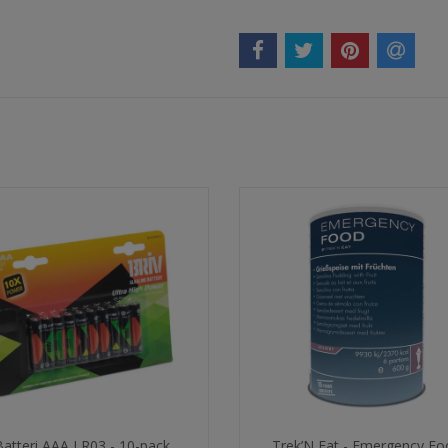
Batteri AAA LR03 - 10-pack
Trek’N Eat - Emergency Fo