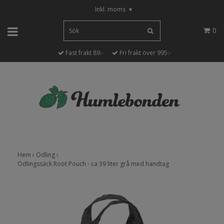
Inkl. moms
▾
0
Fast frakt 89:-
Fri frakt över 995:-
Hem
›
Odling
›
Odlingssäck Root Pouch - ca 39 liter grå med handtag