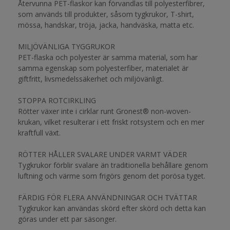
Återvunna PET-flaskor kan förvandlas till polyesterfibrer,
som används till produkter, såsom tygkrukor, T-shirt,
mössa, handskar, tröja, jacka, handväska, matta etc.
MILJÖVÄNLIGA TYGGRUKOR
PET-flaska och polyester är samma material, som har
samma egenskap som polyesterfiber, materialet är
giftfritt, livsmedelssäkerhet och miljövänligt.
STOPPA ROTCIRKLING
Rötter växer inte i cirklar runt Gronest® non-woven-
krukan, vilket resulterar i ett friskt rotsystem och en mer
kraftfull växt.
RÖTTER HÅLLER SVALARE UNDER VARMT VÄDER
Tygkrukor förblir svalare än traditionella behållare genom
luftning och värme som frigörs genom det porösa tyget.
FÄRDIG FÖR FLERA ANVÄNDNINGAR OCH TVÄTTAR
Tygkrukor kan användas skörd efter skörd och detta kan
göras under ett par säsonger.