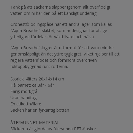
Tänk på att säckarna släpper igenom allt överflödigt
vatten om ni har den på ett känsligt underlag.
Gronest® odlingspåse har ett andra lager som kallas
"Aqua Breathe"-skiktet, som är designat för att ge
ytterligare fördelar för växttillväxt och hälsa.
"Aqua Breathe"-lagret är utformat för att vara mindre
genomsläppligt än det yttre tyglagret, vilket hjälper till att
reglera vattenflödet och förhindra överdriven
fuktuppbyggnad runt rötterna.
Storlek: 4liters 20x14x14 cm
Hållbarhet: ca 3år - 6år
Färg: mörkgrå
Utan handtag
En etiketthållare
Säcken har en fyrkantig botten
ÅTERVUNNET MATERIAL
Säckarna är gjorda av återvunna PET-flaskor