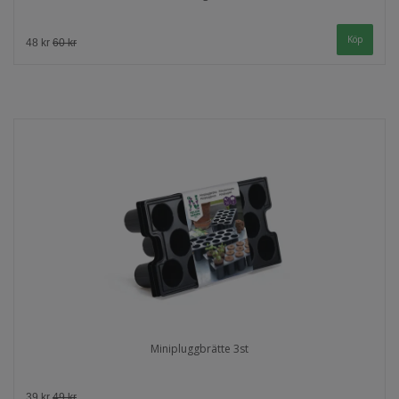
48 kr
60 kr
Minipluggbrätte 3st
39 kr
49 kr