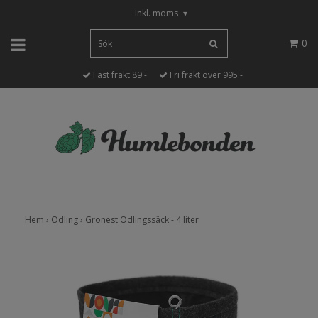
Inkl. moms
▾
0
Fast frakt 89:-
Fri frakt över 995:-
Hem
›
Odling
›
Gronest Odlingssäck - 4 liter