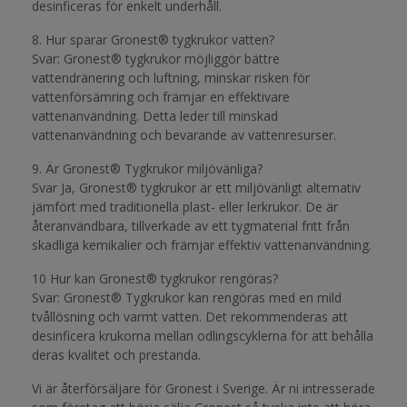
desinficeras för enkelt underhåll.
8. Hur sparar Gronest® tygkrukor vatten?
Svar: Gronest® tygkrukor möjliggör bättre
vattendränering och luftning, minskar risken för
vattenförsämring och främjar en effektivare
vattenanvändning. Detta leder till minskad
vattenanvändning och bevarande av vattenresurser.
9. Är Gronest® Tygkrukor miljövänliga?
Svar Ja, Gronest® tygkrukor är ett miljövänligt alternativ
jämfört med traditionella plast- eller lerkrukor. De är
återanvändbara, tillverkade av ett tygmaterial fritt från
skadliga kemikalier och främjar effektiv vattenanvändning.
10 Hur kan Gronest® tygkrukor rengöras?
Svar: Gronest® Tygkrukor kan rengöras med en mild
tvållösning och varmt vatten. Det rekommenderas att
desinficera krukorna mellan odlingscyklerna för att behålla
deras kvalitet och prestanda.
Vi är återförsäljare för Gronest i Sverige. Är ni intresserade