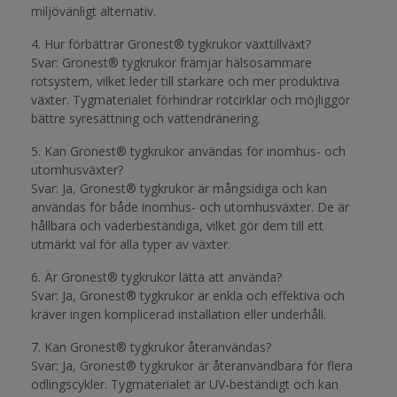
miljövänligt alternativ.
4. Hur förbättrar Gronest® tygkrukor växttillväxt?
Svar: Gronest® tygkrukor främjar hälsosammare
rotsystem, vilket leder till starkare och mer produktiva
växter. Tygmaterialet förhindrar rotcirklar och möjliggör
bättre syresättning och vattendränering.
5. Kan Gronest® tygkrukor användas för inomhus- och
utomhusväxter?
Svar: Ja, Gronest® tygkrukor är mångsidiga och kan
användas för både inomhus- och utomhusväxter. De är
hållbara och väderbeständiga, vilket gör dem till ett
utmärkt val för alla typer av växter.
6. Är Gronest® tygkrukor lätta att använda?
Svar: Ja, Gronest® tygkrukor är enkla och effektiva och
kräver ingen komplicerad installation eller underhåll.
7. Kan Gronest® tygkrukor återanvändas?
Svar: Ja, Gronest® tygkrukor är återanvändbara för flera
odlingscykler. Tygmaterialet är UV-beständigt och kan