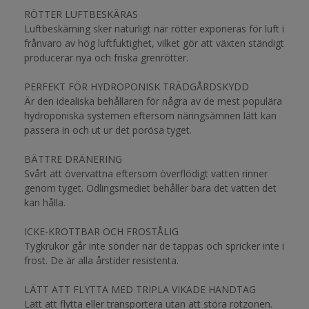
RÖTTER LUFTBESKÄRAS
Luftbeskärning sker naturligt när rötter exponeras för luft i
frånvaro av hög luftfuktighet, vilket gör att växten ständigt
producerar nya och friska grenrötter.
PERFEKT FÖR HYDROPONISK TRÄDGÅRDSKYDD
Är den idealiska behållaren för några av de mest populära
hydroponiska systemen eftersom näringsämnen lätt kan
passera in och ut ur det porösa tyget.
BÄTTRE DRÄNERING
Svårt att övervattna eftersom överflödigt vatten rinner
genom tyget. Odlingsmediet behåller bara det vatten det
kan hålla.
ICKE-KROTTBAR OCH FROSTÅLIG
Tygkrukor går inte sönder när de tappas och spricker inte i
frost. De är alla årstider resistenta.
LÄTT ATT FLYTTA MED TRIPLA VIKADE HANDTAG
Lätt att flytta eller transportera utan att störa rotzonen.