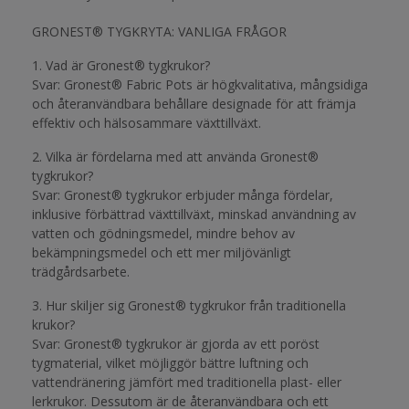
GRONEST® TYGKRYTA: VANLIGA FRÅGOR
1. Vad är Gronest® tygkrukor?
Svar: Gronest® Fabric Pots är högkvalitativa, mångsidiga
och återanvändbara behållare designade för att främja
effektiv och hälsosammare växttillväxt.
2. Vilka är fördelarna med att använda Gronest®
tygkrukor?
Svar: Gronest® tygkrukor erbjuder många fördelar,
inklusive förbättrad växttillväxt, minskad användning av
vatten och gödningsmedel, mindre behov av
bekämpningsmedel och ett mer miljövänligt
trädgårdsarbete.
3. Hur skiljer sig Gronest® tygkrukor från traditionella
krukor?
Svar: Gronest® tygkrukor är gjorda av ett poröst
tygmaterial, vilket möjliggör bättre luftning och
vattendränering jämfört med traditionella plast- eller
lerkrukor. Dessutom är de återanvändbara och ett