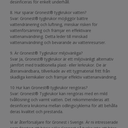
desinficeras för enkelt underhåll.
8. Hur sparar Gronest® tygkrukor vatten?
Svar: Gronest® tygkrukor möjliggör bättre
vattendränering och luftning, minskar risken för
vattenförsämring och främjar en effektivare
vattenanvändning. Detta leder till minskad
vattenanvändning och bevarande av vattenresurser.
9. Är Gronest® Tygkrukor miljövänliga?
Svar Ja, Gronest® tygkrukor är ett miljövänligt alternativ
jämfört med traditionella plast- eller lerkrukor. De är
återanvändbara, tillverkade av ett tygmaterial fritt från
skadliga kemikalier och främjar effektiv vattenanvändning.
10 Hur kan Gronest® tygkrukor rengöras?
Svar: Gronest® Tygkrukor kan rengöras med en mild
tvållösning och varmt vatten. Det rekommenderas att
desinficera krukorna mellan odlingscyklerna för att behålla
deras kvalitet och prestanda.
Vi är återförsäljare för Gronest i Sverige. Är ni intresserade