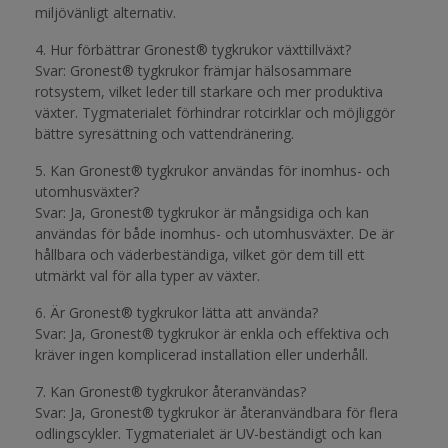
miljövänligt alternativ.
4. Hur förbättrar Gronest® tygkrukor växttillväxt?
Svar: Gronest® tygkrukor främjar hälsosammare
rotsystem, vilket leder till starkare och mer produktiva
växter. Tygmaterialet förhindrar rotcirklar och möjliggör
bättre syresättning och vattendränering.
5. Kan Gronest® tygkrukor användas för inomhus- och
utomhusväxter?
Svar: Ja, Gronest® tygkrukor är mångsidiga och kan
användas för både inomhus- och utomhusväxter. De är
hållbara och väderbeständiga, vilket gör dem till ett
utmärkt val för alla typer av växter.
6. Är Gronest® tygkrukor lätta att använda?
Svar: Ja, Gronest® tygkrukor är enkla och effektiva och
kräver ingen komplicerad installation eller underhåll.
7. Kan Gronest® tygkrukor återanvändas?
Svar: Ja, Gronest® tygkrukor är återanvändbara för flera
odlingscykler. Tygmaterialet är UV-beständigt och kan