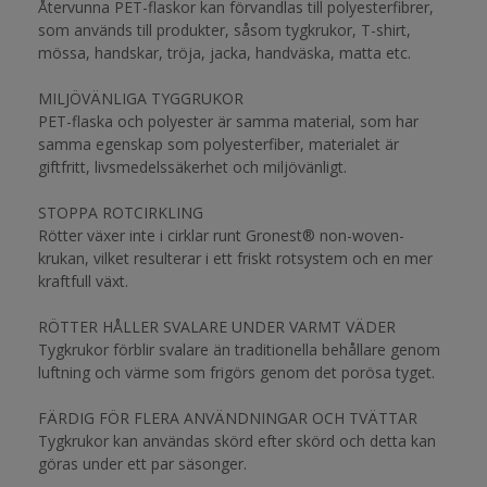
Återvunna PET-flaskor kan förvandlas till polyesterfibrer,
som används till produkter, såsom tygkrukor, T-shirt,
mössa, handskar, tröja, jacka, handväska, matta etc.
MILJÖVÄNLIGA TYGGRUKOR
PET-flaska och polyester är samma material, som har
samma egenskap som polyesterfiber, materialet är
giftfritt, livsmedelssäkerhet och miljövänligt.
STOPPA ROTCIRKLING
Rötter växer inte i cirklar runt Gronest® non-woven-
krukan, vilket resulterar i ett friskt rotsystem och en mer
kraftfull växt.
RÖTTER HÅLLER SVALARE UNDER VARMT VÄDER
Tygkrukor förblir svalare än traditionella behållare genom
luftning och värme som frigörs genom det porösa tyget.
FÄRDIG FÖR FLERA ANVÄNDNINGAR OCH TVÄTTAR
Tygkrukor kan användas skörd efter skörd och detta kan
göras under ett par säsonger.