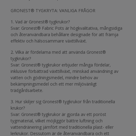
GRONEST® TYGKRYTA: VANLIGA FRÅGOR
1. Vad är Gronest® tygkrukor?
Svar: Gronest® Fabric Pots är högkvalitativa, mångsidiga
och återanvändbara behållare designade för att främja
effektiv och hälsosammare växttillväxt.
2. Vilka är fördelarna med att använda Gronest®
tygkrukor?
Svar: Gronest® tygkrukor erbjuder många fördelar,
inklusive förbättrad växttillväxt, minskad användning av
vatten och gödningsmedel, mindre behov av
bekämpningsmedel och ett mer miljövänligt
trädgårdsarbete.
3. Hur skiljer sig Gronest® tygkrukor från traditionella
krukor?
Svar: Gronest® tygkrukor är gjorda av ett poröst
tygmaterial, vilket möjliggör bättre luftning och
vattendränering jämfört med traditionella plast- eller
lerkrukor. Dessutom är de återanvändbara och ett