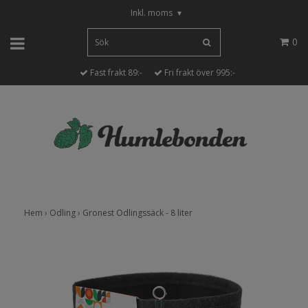
Inkl. moms
▾
0
Fast frakt 89:-
Fri frakt över 995:-
Hem
›
Odling
›
Gronest Odlingssäck - 8 liter