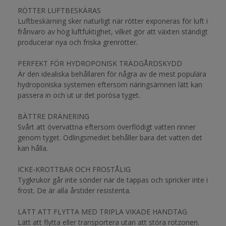
RÖTTER LUFTBESKÄRAS
Luftbeskärning sker naturligt när rötter exponeras för luft i
frånvaro av hög luftfuktighet, vilket gör att växten ständigt
producerar nya och friska grenrötter.
PERFEKT FÖR HYDROPONISK TRÄDGÅRDSKYDD
Är den idealiska behållaren för några av de mest populära
hydroponiska systemen eftersom näringsämnen lätt kan
passera in och ut ur det porösa tyget.
BÄTTRE DRÄNERING
Svårt att övervattna eftersom överflödigt vatten rinner
genom tyget. Odlingsmediet behåller bara det vatten det
kan hålla.
ICKE-KROTTBAR OCH FROSTÅLIG
Tygkrukor går inte sönder när de tappas och spricker inte i
frost. De är alla årstider resistenta.
LÄTT ATT FLYTTA MED TRIPLA VIKADE HANDTAG
Lätt att flytta eller transportera utan att störa rotzonen.