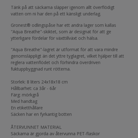
Tänk på att säckarna släpper igenom allt överflödigt
vatten om ni har den på ett känsligt underlag.
Gronest® odlingspåse har ett andra lager som kallas
"Aqua Breathe"-skiktet, som är designat för att ge
ytterligare fördelar för växttillväxt och hälsa.
"Aqua Breathe"-lagret är utformat för att vara mindre
genomsläppligt än det yttre tyglagret, vilket hjälper till att
reglera vattenflödet och förhindra överdriven
fuktuppbyggnad runt rötterna.
Storlek: 8 liters 24x18x18 cm
Hållbarhet: ca 3år - 6år
Färg: mörkgrå
Med handtag
En etiketthållare
Säcken har en fyrkantig botten
ÅTERVUNNET MATERIAL
Säckarna är gjorda av återvunna PET-flaskor