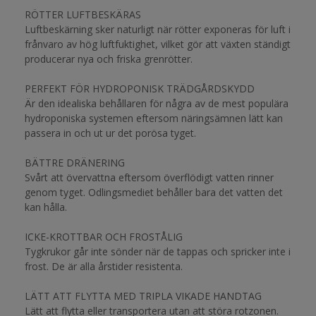
RÖTTER LUFTBESKÄRAS
Luftbeskärning sker naturligt när rötter exponeras för luft i
frånvaro av hög luftfuktighet, vilket gör att växten ständigt
producerar nya och friska grenrötter.
PERFEKT FÖR HYDROPONISK TRÄDGÅRDSKYDD
Är den idealiska behållaren för några av de mest populära
hydroponiska systemen eftersom näringsämnen lätt kan
passera in och ut ur det porösa tyget.
BÄTTRE DRÄNERING
Svårt att övervattna eftersom överflödigt vatten rinner
genom tyget. Odlingsmediet behåller bara det vatten det
kan hålla.
ICKE-KROTTBAR OCH FROSTÅLIG
Tygkrukor går inte sönder när de tappas och spricker inte i
frost. De är alla årstider resistenta.
LÄTT ATT FLYTTA MED TRIPLA VIKADE HANDTAG
Lätt att flytta eller transportera utan att störa rotzonen.