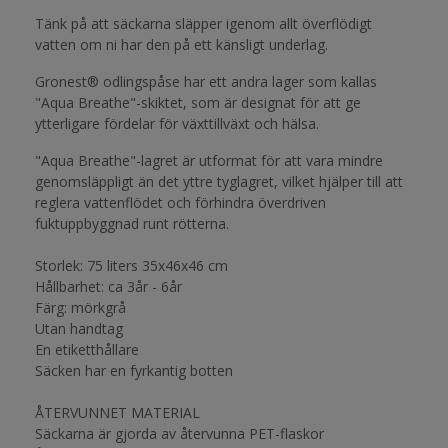
Tänk på att säckarna släpper igenom allt överflödigt
vatten om ni har den på ett känsligt underlag.
Gronest® odlingspåse har ett andra lager som kallas
"Aqua Breathe"-skiktet, som är designat för att ge
ytterligare fördelar för växttillväxt och hälsa.
"Aqua Breathe"-lagret är utformat för att vara mindre
genomsläppligt än det yttre tyglagret, vilket hjälper till att
reglera vattenflödet och förhindra överdriven
fuktuppbyggnad runt rötterna.
Storlek: 75 liters 35x46x46 cm
Hållbarhet: ca 3år - 6år
Färg: mörkgrå
Utan handtag
En etiketthållare
Säcken har en fyrkantig botten
ÅTERVUNNET MATERIAL
Säckarna är gjorda av återvunna PET-flaskor