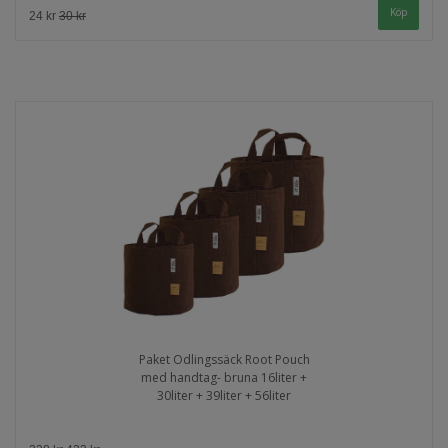
24 kr
30 kr
Paket Odlingssäck Root Pouch
med handtag- bruna 16liter +
30liter + 39liter + 56liter