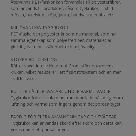
Återvunna PET-flaskor kan förvandlas till polyesterfibrer,
som används till produkter, såsom tygkrukor, T-shirt,
mössa, handskar, tröja, jacka, handväska, matta etc.
MILJÖVÄNLIGA TYGGRUKOR
PET-flaska och polyester är samma material, som har
samma egenskap som polyesterfiber, materialet är
giftfritt, livsmedelssäkerhet och miljövänligt.
STOPPA ROTCIRKLING
Rötter växer inte i cirklar runt Gronest® non-woven-
krukan, vilket resulterar i ett friskt rotsystem och en mer
kraftfull växt.
RÖTTER HÅLLER SVALARE UNDER VARMT VÄDER
Tygkrukor förblir svalare än traditionella behållare genom
luftning och värme som frigörs genom det porösa tyget.
FÄRDIG FÖR FLERA ANVÄNDNINGAR OCH TVÄTTAR
Tygkrukor kan användas skörd efter skörd och detta kan
göras under ett par säsonger.