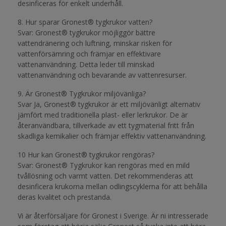
desinficeras för enkelt underhåll.
8. Hur sparar Gronest® tygkrukor vatten?
Svar: Gronest® tygkrukor möjliggör bättre
vattendränering och luftning, minskar risken för
vattenförsämring och främjar en effektivare
vattenanvändning. Detta leder till minskad
vattenanvändning och bevarande av vattenresurser.
9. Är Gronest® Tygkrukor miljövänliga?
Svar Ja, Gronest® tygkrukor är ett miljövänligt alternativ
jämfört med traditionella plast- eller lerkrukor. De är
återanvändbara, tillverkade av ett tygmaterial fritt från
skadliga kemikalier och främjar effektiv vattenanvändning.
10 Hur kan Gronest® tygkrukor rengöras?
Svar: Gronest® Tygkrukor kan rengöras med en mild
tvållösning och varmt vatten. Det rekommenderas att
desinficera krukorna mellan odlingscyklerna för att behålla
deras kvalitet och prestanda.
Vi är återförsäljare för Gronest i Sverige. Är ni intresserade