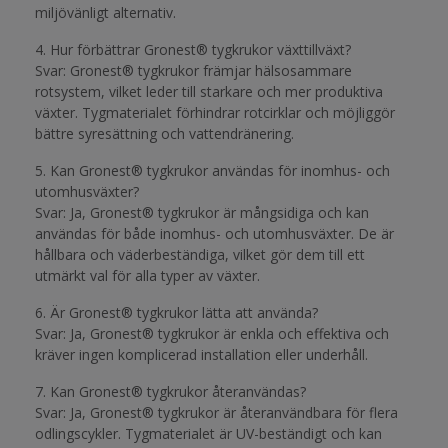
miljövänligt alternativ.
4. Hur förbättrar Gronest® tygkrukor växttillväxt?
Svar: Gronest® tygkrukor främjar hälsosammare
rotsystem, vilket leder till starkare och mer produktiva
växter. Tygmaterialet förhindrar rotcirklar och möjliggör
bättre syresättning och vattendränering.
5. Kan Gronest® tygkrukor användas för inomhus- och
utomhusväxter?
Svar: Ja, Gronest® tygkrukor är mångsidiga och kan
användas för både inomhus- och utomhusväxter. De är
hållbara och väderbeständiga, vilket gör dem till ett
utmärkt val för alla typer av växter.
6. Är Gronest® tygkrukor lätta att använda?
Svar: Ja, Gronest® tygkrukor är enkla och effektiva och
kräver ingen komplicerad installation eller underhåll.
7. Kan Gronest® tygkrukor återanvändas?
Svar: Ja, Gronest® tygkrukor är återanvändbara för flera
odlingscykler. Tygmaterialet är UV-beständigt och kan