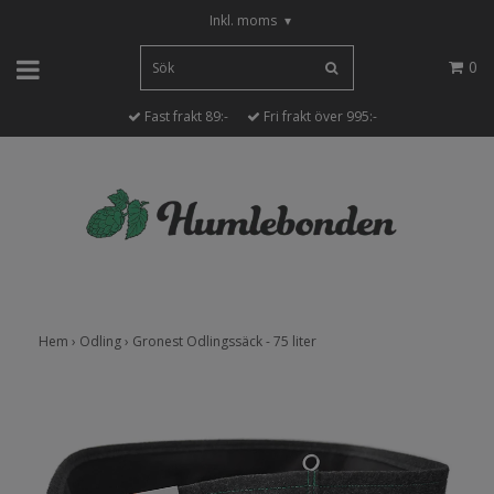
Inkl. moms
▾
0
Fast frakt 89:-
Fri frakt över 995:-
Hem
›
Odling
›
Gronest Odlingssäck - 75 liter