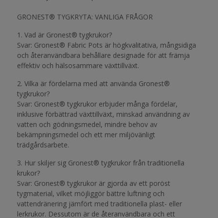
GRONEST® TYGKRYTA: VANLIGA FRÅGOR
1. Vad är Gronest® tygkrukor?
Svar: Gronest® Fabric Pots är högkvalitativa, mångsidiga
och återanvändbara behållare designade för att främja
effektiv och hälsosammare växttillväxt.
2. Vilka är fördelarna med att använda Gronest®
tygkrukor?
Svar: Gronest® tygkrukor erbjuder många fördelar,
inklusive förbättrad växttillväxt, minskad användning av
vatten och gödningsmedel, mindre behov av
bekämpningsmedel och ett mer miljövänligt
trädgårdsarbete.
3. Hur skiljer sig Gronest® tygkrukor från traditionella
krukor?
Svar: Gronest® tygkrukor är gjorda av ett poröst
tygmaterial, vilket möjliggör bättre luftning och
vattendränering jämfört med traditionella plast- eller
lerkrukor. Dessutom är de återanvändbara och ett