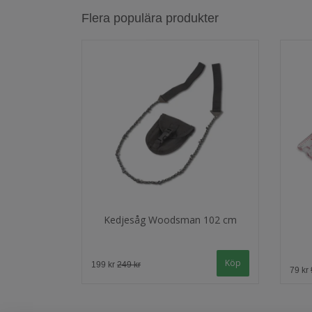
Flera populära produkter
Kedjesåg Woodsman 102 cm
199 kr
249 kr
79 kr