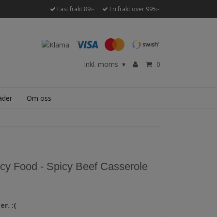
Fast frakt 89:-
Fri frakt över 995:-
Inkl. moms
0
▾
äder
Om oss
cy Food - Spicy Beef Casserole
er. :(