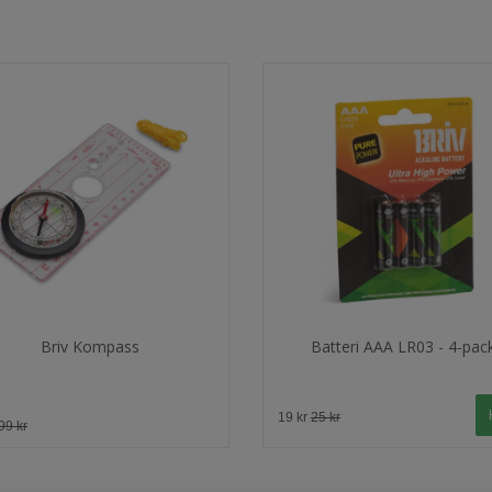
Briv Kompass
Batteri AAA LR03 - 4-pac
19 kr
25 kr
99 kr