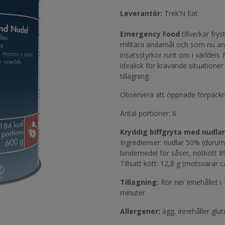
Leverantör:
Trek’N Eat
Emergency Food
tillverkar fr
militära ändamål och som nu anv
insatsstyrkor runt om i världen. 
idealisk för krävande situationer
tillagning.
Observera att öppnade förpackn
Antal portioner: 6
Kryddig biffgryta med nudlar
Ingredienser: nudlar 50% (durumve
bindemedel för såser, nötkött 8
Tillsatt kött: 12,8 g (motsvarar ca
Tillagning:
Rör ner innehållet i
minuter.
Allergener:
ägg, innehåller glut