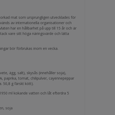
ystorkad mat som ursprungligen utvecklades för
änds av internationella organisationer och
Maten har en hållbarhet på upp till 15 år och är
 tack vare sitt höga näringsvärde och lätta
ingar bör förbrukas inom en vecka.
te, ägg, salt), skysås (innehåller soja),
%, paprika, tomat, chilipulver, cayennepeppar
. 50,8 g färskt kött).
 1950 ml kokande vatten och låt efterdra 5
en, soja